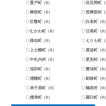
）
置戸町（0）
佐呂間町（
興部町（0）
西興部村（
壮瞥町（0）
白老町（0
むかわ町（0）
日高町（0
様似町（0）
えりも町（
上士幌町（0）
鹿追町（0
中札内村（0）
更別村（0
池田町（0）
豊頃町（0
浦幌町（0）
釧路町（0
弟子屈町（0）
鶴居村（0
）
標津町（0）
羅臼町（0