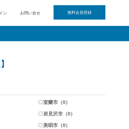
無料会員登録
イン
お問い合せ
道】
）
室蘭市（0）
）
岩見沢市（0）
）
美唄市（0）