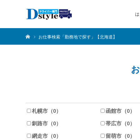
は
ホーム
お仕事検索「勤務地で探す」【北海道】
お
札幌市（0）
函館市（0）
釧路市（0）
帯広市（0）
網走市（0）
留萌市（0）