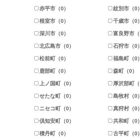
赤平市（0）
紋別市（0
根室市（0）
千歳市（0
）
深川市（0）
富良野市（
北広島市（0）
石狩市（0
）
松前町（0）
福島町（0
鹿部町（0）
森町（0）
上ノ国町（0）
厚沢部町（
せたな町（0）
島牧村（0
ニセコ町（0）
真狩村（0
倶知安町（0）
共和町（0
）
積丹町（0）
古平町（0