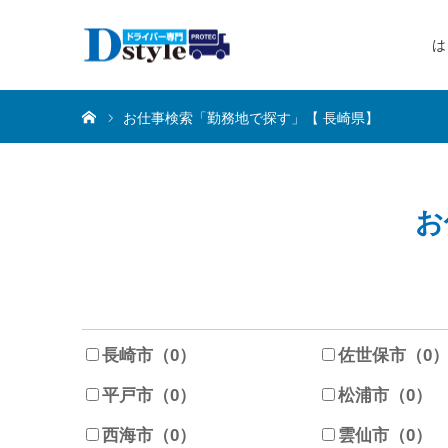
は
ホーム
お仕事検索「勤務地で探す」【 長崎県】
お
長崎市（0）
佐世保市（0
平戸市（0）
松浦市（0）
西海市（0）
雲仙市（0）