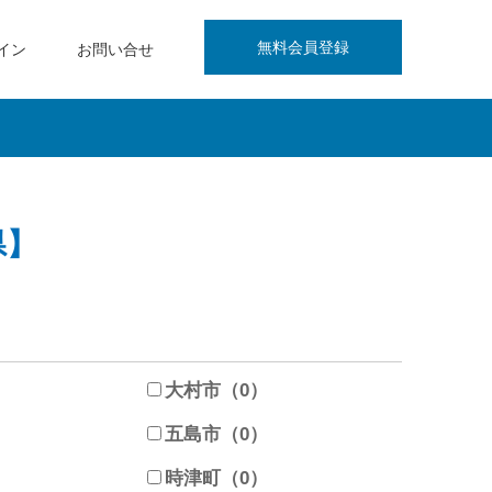
無料会員登録
イン
お問い合せ
県】
）
大村市（0）
）
五島市（0）
）
時津町（0）