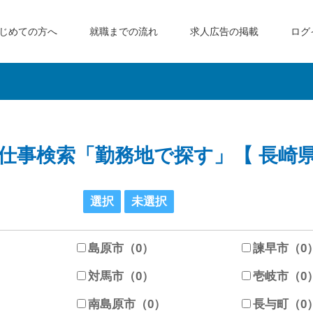
じめての方へ
就職までの流れ
求人広告の掲載
ログ
仕事検索「勤務地で探す」【 長崎
）
島原市（0）
諫早市（0
対馬市（0）
壱岐市（0
南島原市（0）
長与町（0